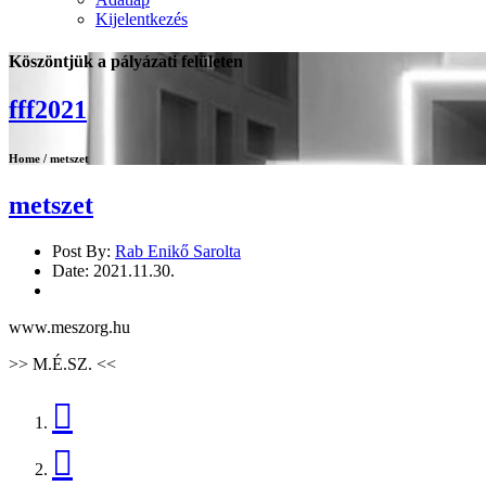
Kijelentkezés
Köszöntjük a pályázati felületen
fff2021
Home / metszet
metszet
Post By:
Rab Enikő Sarolta
Date:
2021.11.30.
www.meszorg.hu
>>
M.É.SZ.
<<