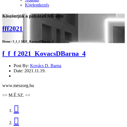
Kijelentkezés
Köszöntjük a pályázati felületen
fff2021
Home / f_f_f 2021_KovacsDBarna_4
f_f_f 2021_KovacsDBarna_4
Post By:
Kovács D. Barna
Date:
2021.11.19.
www.meszorg.hu
>>
M.É.SZ.
<<